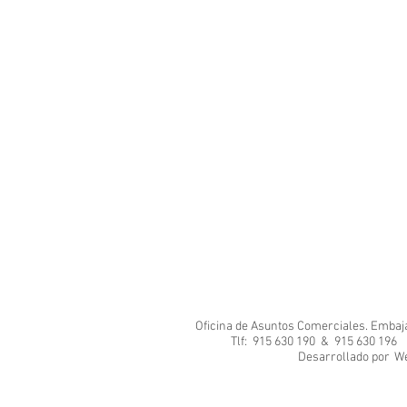
Oficina de Asuntos Comerciales. Embajad
Tlf: 915 630 190 & 915 630 1
Desarrol
We