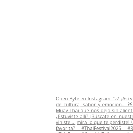
Open Byte en Instagram: "🎉 ¡Así v
de cultura, sabor y emoción… 🥁 
Muay Thai que nos dejó sin alien
¿Estuviste allí? ¡Búscate en nues
viniste… ¡mira lo que te perdiste!
favorita? #ThaiFestival2025