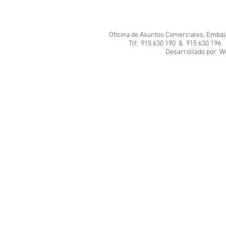
Oficina de Asuntos Comerciales. Embajad
Tlf: 915 630 190 & 915 630 1
Desarrol
We