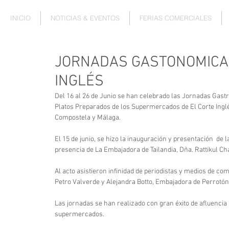
INICIO
NOTICIAS & EVENTOS
FERIAS COMERCIALES
JORNADAS GASTONOMICAS
INGLÉS
Del 16 al 26 de Junio se han celebrado las Jornadas Gastr
Platos Preparados de los Supermercados de El Corte Inglé
Compostela y Málaga.
El 15 de junio, se hizo la inauguración y presentación  de
presencia de La Embajadora de Tailandia, Dña. Rattikul C
Al acto asistieron infinidad de periodistas y medios de co
Petro Valverde y Alejandra Botto, Embajadora de Perrotó
Las jornadas se han realizado con gran éxito de afluencia 
supermercados.