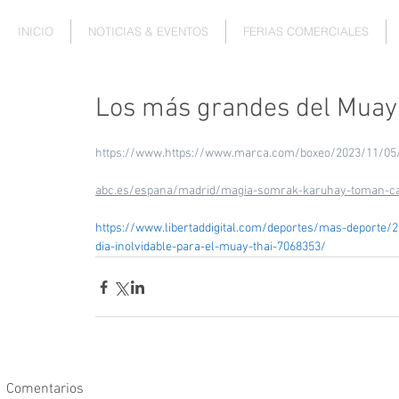
INICIO
NOTICIAS & EVENTOS
FERIAS COMERCIALES
Los más grandes del Muay 
https://www.
https://www.marca.com/boxeo/2023/11/05
abc.es/espana/madrid/magia-somrak-karuhay-toman-capi
https://www.libertaddigital.com/deportes/mas-deporte
dia-inolvidable-para-el-muay-thai-7068353/
Comentarios