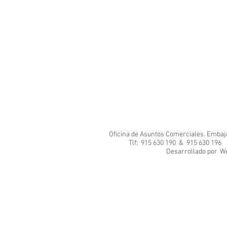
Oficina de Asuntos Comerciales. Embajad
Tlf: 915 630 190 & 915 630 1
Desarrol
We