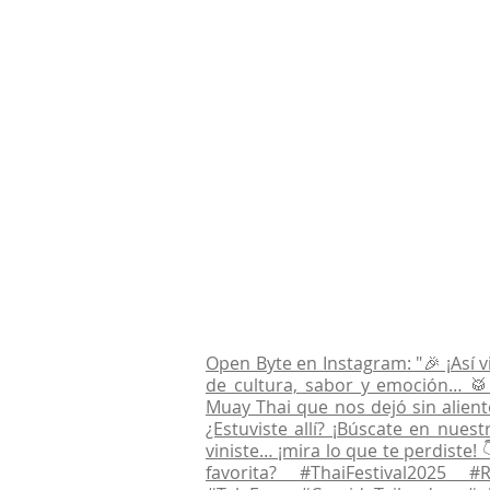
Open Byte en Instagram: "🎉 ¡Así v
de cultura, sabor y emoción… 🥁 
Muay Thai que nos dejó sin alien
¿Estuviste allí? ¡Búscate en nues
viniste… ¡mira lo que te perdiste!
favorita? #ThaiFestival2025