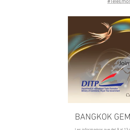
#TeleEmos
BANGKOK GEM
Les informamos que del 9 al 13 