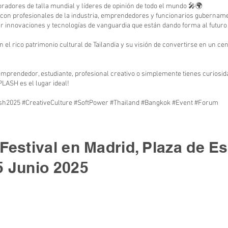
oradores de talla mundial y líderes de opinión de todo el mundo 🎤🌍
 con profesionales de la industria, emprendedores y funcionarios gubernam
r innovaciones y tecnologías de vanguardia que están dando forma al futuro
on el rico patrimonio cultural de Tailandia y su visión de convertirse en un ce
emprendedor, estudiante, profesional creativo o simplemente tienes curiosida
PLASH es el lugar ideal!
h2025 #CreativeCulture #SoftPower #Thailand #Bangkok #Event #Forum
 Festival en Madrid, Plaza de E
5 Junio 2025