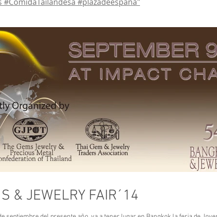
 #ComidaTailandesa #plazadeespaña"
S & JEWELRY FAIR´14
de septiembre del presente año, va a tener lugar en Bangkok la feria de Jo