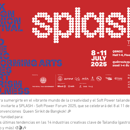
ra sumergirte en el vibrante mundo de la creatividad y el Soft Power tailan
nvitarte a SPLASH - Soft Power Forum 2025, que se celebrará del 8 al 11 de j
onvenciones Queen Sirikit de Bangkok! 🎉
rtunidad para:
s últimas tendencias en las 14 industrias creativas clave de Tailandia (gastr
o y más) 🎨🎬🎶