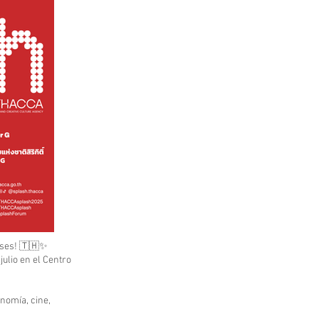
deses! 🇹🇭✨
ulio en el Centro
onomía, cine,