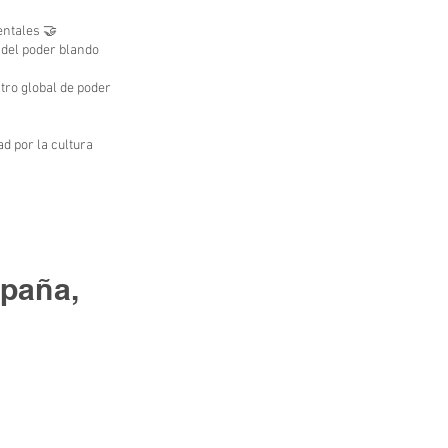
entales 🤝
 del poder blando
ntro global de poder
d por la cultura
spaña,