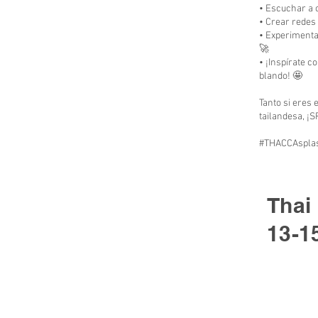
• Escuchar a 
• Crear redes
• Experimenta
🚀
• ¡Inspírate c
blando! 🤩
Tanto si eres 
tailandesa, ¡S
#THACCAsplas
Thai
13-1