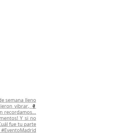
 de semana lleno
eron vibrar, 🥊
aún recordamos…
omentos! Y si no
uál fue tu parte
#EventoMadrid