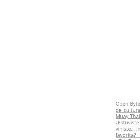
Open Byte 
de cultur
Muay Thai
¿Estuvist
viniste… ¡
favorita