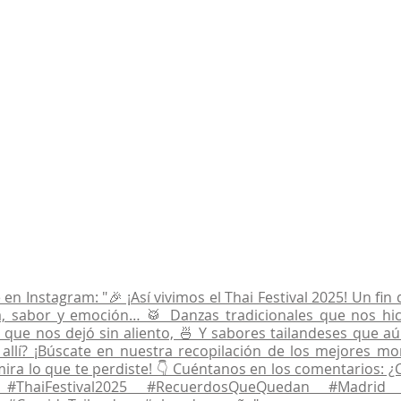
en Instagram: "🎉 ¡Así vivimos el Thai Festival 2025! Un fin
a, sabor y emoción… 🥁 Danzas tradicionales que nos hici
 que nos dejó sin aliento, 🍜 Y sabores tailandeses que 
e allí? ¡Búscate en nuestra recopilación de los mejores m
mira lo que te perdiste! 👇 Cuéntanos en los comentarios: ¿C
? #ThaiFestival2025 #RecuerdosQueQuedan #Madrid 