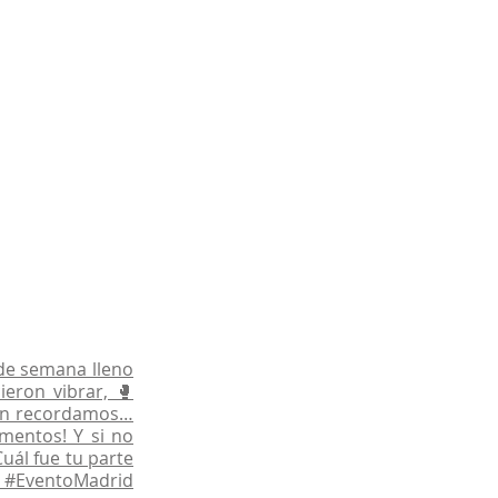
 de semana lleno
eron vibrar, 🥊
aún recordamos…
omentos! Y si no
uál fue tu parte
#EventoMadrid