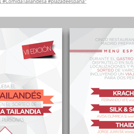
 #ComidaTailandesa #plazadeespaña"