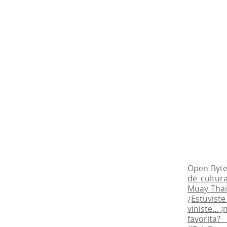
Open Byte 
de cultur
Muay Thai
¿Estuvist
viniste… ¡
favorita