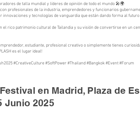
oradores de talla mundial y líderes de opinión de todo el mundo 🎤🌍
 con profesionales de la industria, emprendedores y funcionarios gubernam
r innovaciones y tecnologías de vanguardia que están dando forma al futuro
on el rico patrimonio cultural de Tailandia y su visión de convertirse en un ce
emprendedor, estudiante, profesional creativo o simplemente tienes curiosida
PLASH es el lugar ideal!
h2025 #CreativeCulture #SoftPower #Thailand #Bangkok #Event #Forum
 Festival en Madrid, Plaza de E
5 Junio 2025