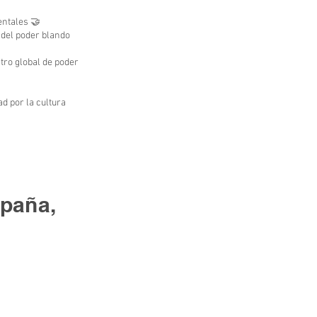
entales 🤝
 del poder blando
ntro global de poder
d por la cultura
spaña,