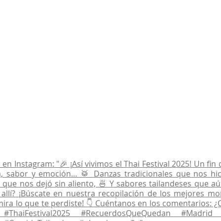
en Instagram: "🎉 ¡Así vivimos el Thai Festival 2025! Un fin
a, sabor y emoción… 🥁 Danzas tradicionales que nos hici
 que nos dejó sin aliento, 🍜 Y sabores tailandeses que 
e allí? ¡Búscate en nuestra recopilación de los mejores m
mira lo que te perdiste! 👇 Cuéntanos en los comentarios: ¿C
? #ThaiFestival2025 #RecuerdosQueQuedan #Madrid 