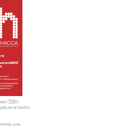
deses! 🇹🇭✨
ulio en el Centro
onomía, cine,