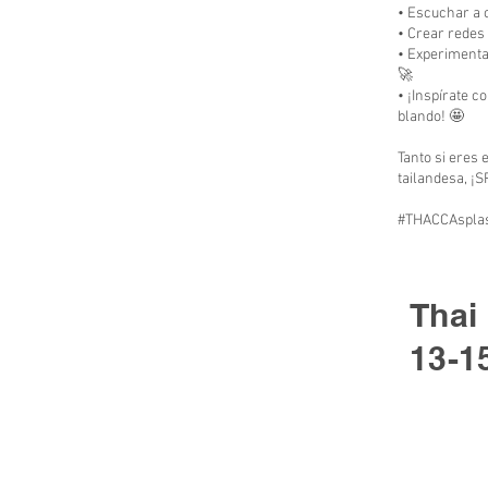
• Escuchar a 
• Crear redes
• Experimenta
🚀
• ¡Inspírate c
blando! 🤩
Tanto si eres 
tailandesa, ¡S
#THACCAsplas
Thai
13-1