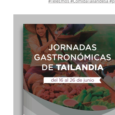
#TeleEmos #ComidaTailandesa #p