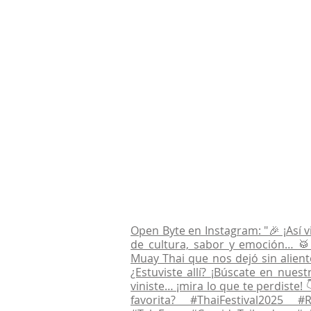
Open Byte en Instagram: "🎉 ¡Así v
de cultura, sabor y emoción… 🥁 
Muay Thai que nos dejó sin alien
¿Estuviste allí? ¡Búscate en nues
viniste… ¡mira lo que te perdiste!
favorita? #ThaiFestival2025