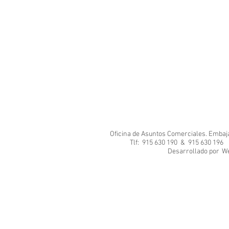
Oficina de Asuntos Comerciales. Embajad
Tlf: 915 630 190 & 915 630 1
Desarrol
We