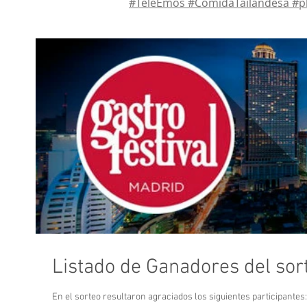
#TeleEmos #ComidaTailandesa #p
Listado de Ganadores del sort