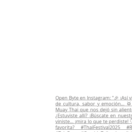
Open Byte en Instagram: "🎉 ¡Así v
de cultura, sabor y emoción… 🥁 
Muay Thai que nos dejó sin alien
¿Estuviste allí? ¡Búscate en nues
viniste… ¡mira lo que te perdiste!
favorita? #ThaiFestival2025