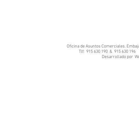
Oficina de Asuntos Comerciales. Embajad
Tlf: 915 630 190 & 915 630 1
Desarrol
We