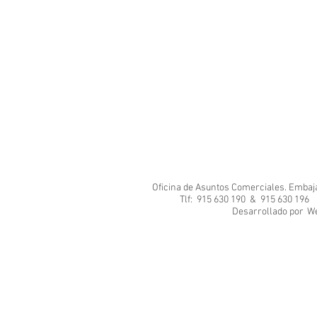
Oficina de Asuntos Comerciales. Embajad
Tlf: 915 630 190 & 915 630 1
Desarrol
We