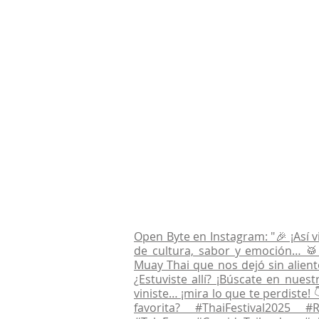
Open Byte en Instagram: "🎉 ¡Así v
de cultura, sabor y emoción… 🥁 
Muay Thai que nos dejó sin alien
¿Estuviste allí? ¡Búscate en nues
viniste… ¡mira lo que te perdiste!
favorita? #ThaiFestival2025