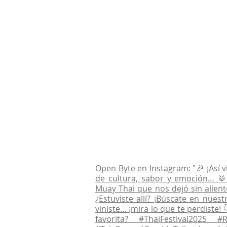
Open Byte en Instagram: "🎉 ¡Así v
de cultura, sabor y emoción… 🥁 
Muay Thai que nos dejó sin alien
¿Estuviste allí? ¡Búscate en nues
viniste… ¡mira lo que te perdiste!
favorita? #ThaiFestival2025