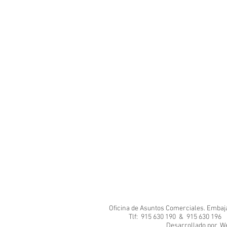
Oficina de Asuntos Comerciales. Embajad
Tlf: 915 630 190 & 915 630 1
Desarrol
We