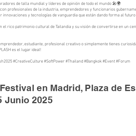
oradores de talla mundial y líderes de opinión de todo el mundo 🎤🌍
 con profesionales de la industria, emprendedores y funcionarios gubernam
r innovaciones y tecnologías de vanguardia que están dando forma al futuro
on el rico patrimonio cultural de Tailandia y su visión de convertirse en un ce
emprendedor, estudiante, profesional creativo o simplemente tienes curiosida
PLASH es el lugar ideal!
h2025 #CreativeCulture #SoftPower #Thailand #Bangkok #Event #Forum
 Festival en Madrid, Plaza de E
5 Junio 2025