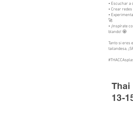
• Escuchar a 
• Crear redes
• Experimenta
🚀
• ¡Inspírate c
blando! 🤩
Tanto si eres 
tailandesa, ¡S
#THACCAsplas
Thai
13-1