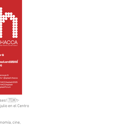
deses! 🇹🇭✨
ulio en el Centro
onomía, cine,