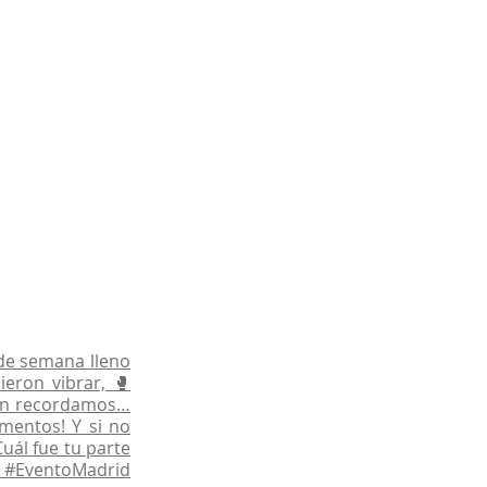
 de semana lleno
eron vibrar, 🥊
aún recordamos…
omentos! Y si no
uál fue tu parte
#EventoMadrid