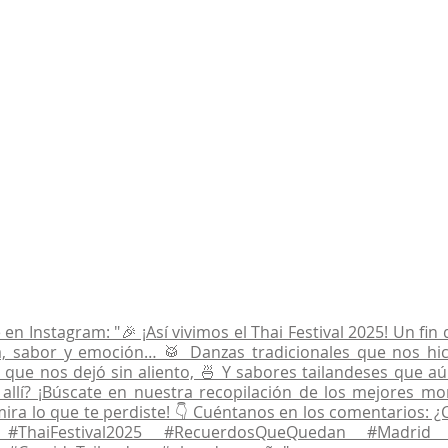
en Instagram: "🎉 ¡Así vivimos el Thai Festival 2025! Un fin
a, sabor y emoción… 🥁 Danzas tradicionales que nos hici
 que nos dejó sin aliento, 🍜 Y sabores tailandeses que 
e allí? ¡Búscate en nuestra recopilación de los mejores m
mira lo que te perdiste! 👇 Cuéntanos en los comentarios: ¿C
? #ThaiFestival2025 #RecuerdosQueQuedan #Madrid 