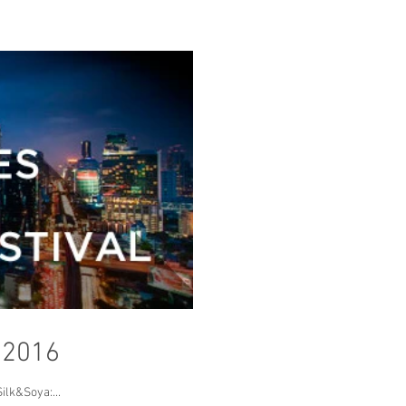
l 2016
tes participantes: 1. Menú Thai Orchid: Bostjan Berlot 2. Menú Silk&Soya:...