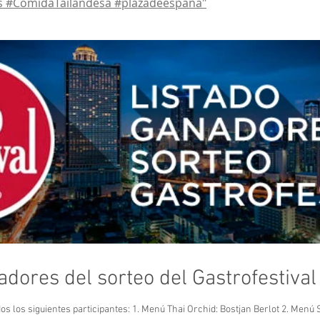
 #ComidaTailandesa #plazadeespaña"
adores del sorteo del Gastrofestiva
En el sorteo resultaron agraciados los siguien