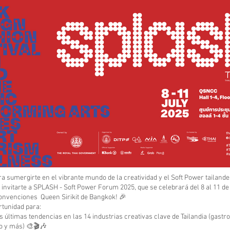
ra sumergirte en el vibrante mundo de la creatividad y el Soft Power tailan
nvitarte a SPLASH - Soft Power Forum 2025, que se celebrará del 8 al 11 de j
onvenciones Queen Sirikit de Bangkok! 🎉
rtunidad para:
s últimas tendencias en las 14 industrias creativas clave de Tailandia (gastr
o y más) 🎨🎬🎶