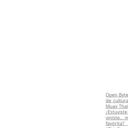
Open Byte 
de cultur
Muay Thai
¿Estuvist
viniste… ¡
favorita