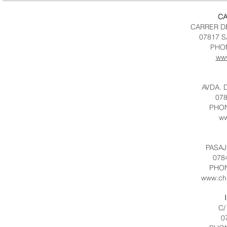
CA
CARRER DE
07817 
PHON
ww
AVDA. 
07
PHON
ww
PASAJ
078
PHON
www.chi
C/
0