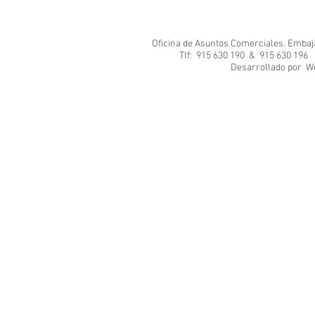
Oficina de Asuntos Comerciales. Embajad
Tlf: 915 630 190 & 915 630 1
Desarrol
We