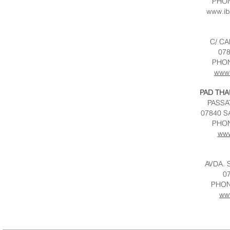
PHON
www.ib
C/ CA
07
PHON
www.
PAD THA
PASSA
07840 S
PHON
www
AVDA. 
0
PHON
ww