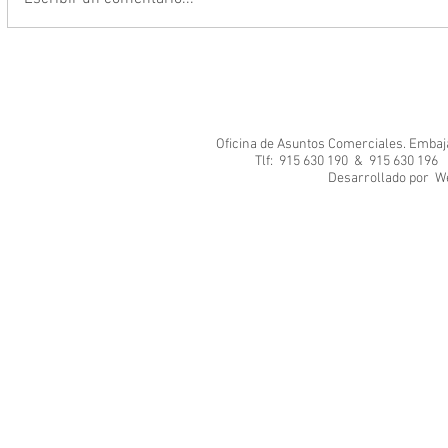
Oficina de Asuntos Comerciales. Embajad
Tlf: 915 630 190 & 915 630 1
Desarrol
We