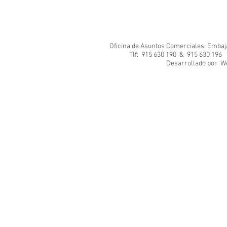
Oficina de Asuntos Comerciales. Embajad
Tlf: 915 630 190 & 915 630 1
Desarrol
We