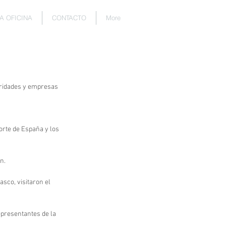
A OFICINA
CONTACTO
More
toridades y empresas 
orte de España y los 
n.
sco, visitaron el 
epresentantes de la 