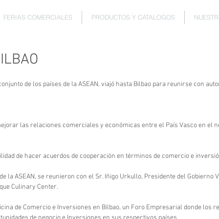
FERIAS COMERCIALES
PRODUCTOS Y CATALOGOS
NUESTR
ILBAO
l conjunto de los países de la ASEAN, viajó hasta Bilbao para reunirse con au
 mejorar las relaciones comerciales y económicas entre el País Vasco en el n
bilidad de hacer acuerdos de cooperación en términos de comercio e inversió
e la ASEAN, se reunieron con el Sr. Iñigo Urkullo, Presidente del Gobierno Va
que Culinary Center.
Oficina de Comercio e Inversiones en Bilbao, un Foro Empresarial donde los r
tunidades de negocio e Inversiones en sus respectivos países.