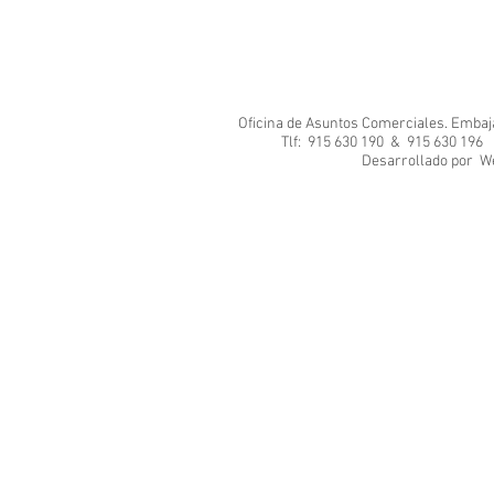
Oficina de Asuntos Comerciales. Embajad
Tlf: 915 630 190 & 915 630 1
Desarrol
We