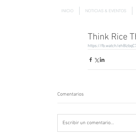
INICIO
NOTICIAS & EVENTOS
Think Rice T
https://fb.watch/eh8IzbqC
Comentarios
Escribir un comentario...