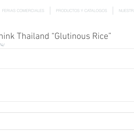
FERIAS COMERCIALES
PRODUCTOS Y CATALOGOS
NUESTR
hink Thailand “Glutinous Rice”
74/