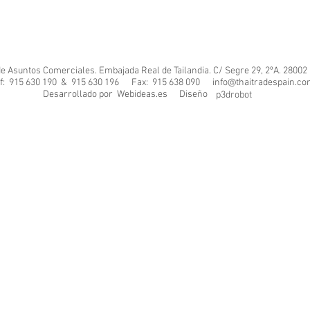
de Asuntos Comerciales. Embajada Real de Tailandia. C/ Segre 29, 2ºA. 28002
f: 915 630 190 & 915 630 196 Fax: 915 638 090
info@thaitradespain.c
Desarrollado por Diseño
Webideas.es
p3drobot