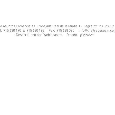
de Asuntos Comerciales. Embajada Real de Tailandia. C/ Segre 29, 2ºA. 28002
f: 915 630 190 & 915 630 196 Fax: 915 638 090
info@thaitradespain.c
Desarrollado por Diseño
Webideas.es
p3drobot