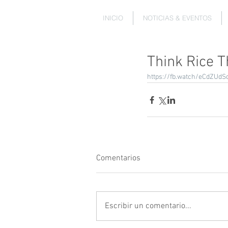
INICIO
NOTICIAS & EVENTOS
Think Rice T
https://fb.watch/eCdZUdS
Comentarios
Escribir un comentario...