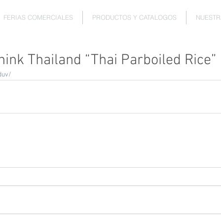
FERIAS COMERCIALES
PRODUCTOS Y CATALOGOS
NUESTR
hink Thailand “Thai Parboiled Rice”
duv/