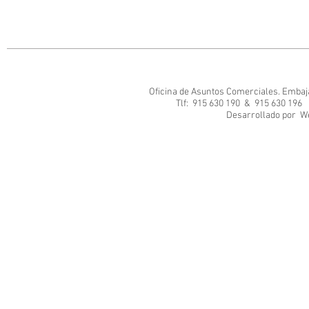
Oficina de Asuntos Comerciales. Embajad
Tlf: 915 630 190 & 915 630 1
Desarrol
We