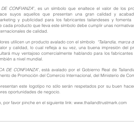
A DE CONFIANZA
”, es un símbolo que enaltece el valor de los pr
 hace suyos aquellos que presentan una gran calidad y acab
rketing y publicidad para los fabricantes tailandeses y fomenta l
e cada producto que lleva este símbolo debe cumplir unas normativ
ternacionales de calidad.
res utilicen un producto avalado con el símbolo
“Tailandia, marca d
lor y calidad, lo cual refleja a su vez, una buena impresión del p
ltará muy ventajoso comercialmente hablando para los fabricantes 
también a nivel mundial.
RCA DE CONFIANZA
”, está avalado por el Gobierno Real de Tailandi
mento de Promoción del Comercio lnternacional, del Ministerio de Co
resentan este logotipo no sólo serán respetados por su buen hacer
ores oportunidades de negocio.
 por favor pinche en el siguiente link:
www.thailandtrustmark.com